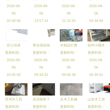
发与采购的
2026-08-
格福建石材
2026-08-
械助力木工
2026-08-
2026-08-
活跃 求
实惠之选
06
石碑木工广
06
产业高效升
06
购、回收与
06
02:40:06
告雕刻机报
13:57:14
21:32:30
级
供应一站式
04:34:00
价[供应]_木
服务指南
工机械_世
界工厂网中
匠心传承
青岛瑞佰纳
木制品打磨
徐州小顾木
国产品信息
万利德机械
更新时间：
双头单头木
更新时间：
更新时间：
新科技 机
工机械与建
更新时间：
库
与万德利木
2026-08-
工铰链钻孔
2026-08-
器人如何重
2026-08-
筑机械 专
2026-08-
工机械厂的
06
机 橱柜衣
06
塑传统木工
06
业设备助力
06
精密共赢
03:05:00
柜三合一打
09:34:32
工艺的效率
09:45:38
产业升级
06:35:51
孔机合页开
标杆
孔机铰链机
图片_高清
匡鸿木工机
高清视角下
从木工机械
山东木工加
图_细节图-
更新时间：
械厂 专业
的木工机械
更新时间：
裁板锯到建
更新时间：
更新时间：
工中心 多