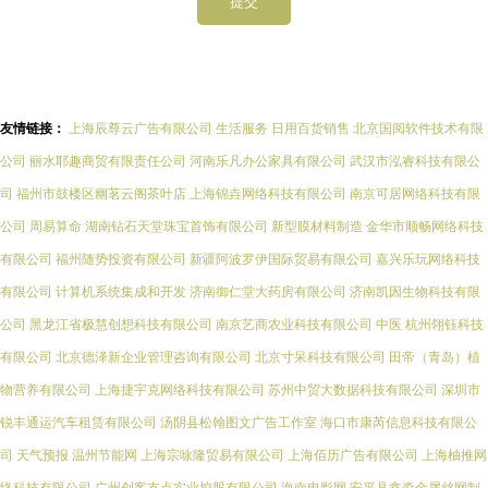
友情链接：
上海辰尊云广告有限公司
生活服务
日用百货销售
北京国阅软件技术有限
公司
丽水耶趣商贸有限责任公司
河南乐凡办公家具有限公司
武汉市泓睿科技有限公
司
福州市鼓楼区幽茗云阁茶叶店
上海锦垚网络科技有限公司
南京可居网络科技有限
公司
周易算命
湖南钻石天堂珠宝首饰有限公司
新型膜材料制造
金华市顺畅网络科技
有限公司
福州随势投资有限公司
新疆阿波罗伊国际贸易有限公司
嘉兴乐玩网络科技
有限公司
计算机系统集成和开发
济南御仁堂大药房有限公司
济南凯因生物科技有限
公司
黑龙江省极慧创想科技有限公司
南京艺商农业科技有限公司
中医
杭州翎钰科技
有限公司
北京德泽新企业管理咨询有限公司
北京寸呆科技有限公司
田帝（青岛）植
物营养有限公司
上海捷宇克网络科技有限公司
苏州中贸大数据科技有限公司
深圳市
锐丰通运汽车租赁有限公司
汤阴县松翰图文广告工作室
海口市康芮信息科技有限公
司
天气预报
温州节能网
上海宗咏隆贸易有限公司
上海佰历广告有限公司
上海柚推网