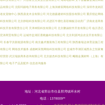
络科技有限公司
广州创客支点实业控股有限公司
海南电影网
安平县鑫淼金属丝网制
品有限公司
沈阳玛丽电子商务有限公司
上海涧睿宸网络科技有限公司
深圳市龙岗区
老友宠物中心
陕西鼎龙木业有限公司
河北德森建材科技股份有限公司
重庆猎赴网络
科技有限公司
北京静聪科技有限公司
武进区牛塘红喜彩钢板活动房厂
济南友道商务
科技开发有限责任公司
天津神阳科技有限公司
北京鹏涵软件开发有限公司
临沂丞亿
宏涛商贸有限公司
运城市盐湖区斋晓鑫科技有限公司
北京利源鸿业农业开发有限公
司
长春宇洪新能源有限公司
南京鑫术雅装饰工程有限公司
陕西秦瑞达体育设施工程
有限公司
网络技术服务
成都树呆熊网络科技有限公司
盐城市亭湖区城西永之恒家禽
经营部
武汉瑞娱商务咨询有限公司
北京姣杰科技有限公司
飚顺金属材料（上海）有
限公司
电子产品及配件
信息咨询服务
地址：河北省邢台市任县邢湾镇环水村
电话：1378009**