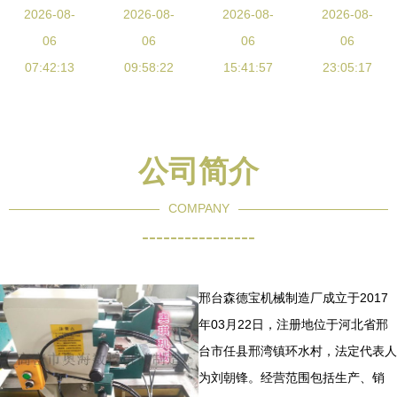
青岛瑞佰纳
2026-08-
供应
技艺与力量
2026-08-
筑机械 现
2026-08-
工序多功能
2026-08-
机械 -
MZ1610木
06
的完美融合
06
代施工中的
06
免换刀技术
06
工钻孔设
07:42:13
09:58:22
精密切割艺
15:41:57
引领定制木
23:05:17
备，助力高
术
工与建筑机
效精准加工
械新潮流
公司简介
COMPANY
----------------
邢台森德宝机械制造厂成立于2017
年03月22日，注册地位于河北省邢
台市任县邢湾镇环水村，法定代表人
为刘朝锋。经营范围包括生产、销