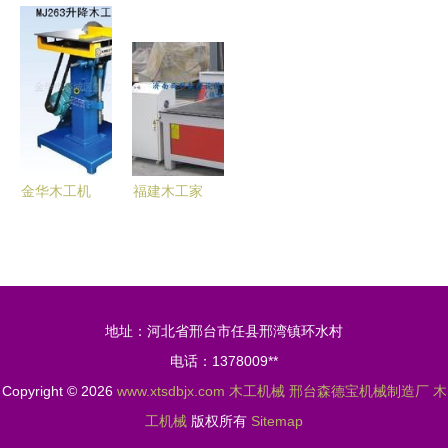
析】锐士四
器 硬质合
圆柱一体木
佛山市森柏
面刨专用硬
金锯片在木
工雕刻机
斯木工机械
质合金锯片
工机械领域
高效多用的
与建筑机械
120*30T规
的应用与选
木工利器
的创新之路
格在建筑机
择指南
械中的应用
优势
金华木工机
福建木工家
械 优质批
具雕刻机价
发与采购的
格福建石材
实惠之选
石碑木工广
告雕刻机报
地址：河北省邢台市任县邢湾镇环水村
价[供应]_木
电话：1378009**
工机械_世
Copyright © 2026
www.xtsdbjx.com
木工机械
邢台森德宝机械制造厂
木
界工厂网中
工机械
版权所有
Sitemap
国产品信息