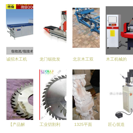
诚招木工机
龙门锯批发
北京木工双
木工机械的
械全国代理
高效木工机
端推台锯选
分类与概述
开启财富新
械的选择与
购指南 永
篇章，打造
应用
润木工机械
行业标杆服
为何值得信
务
赖
【产品解
工业切割利
1325平面
匠心筑造